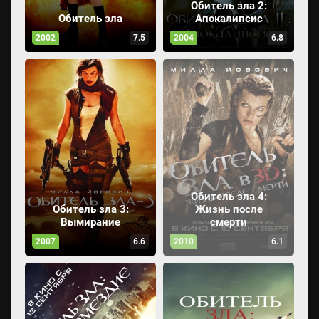
Обитель зла 2:
Обитель зла
Апокалипсис
2002
7.5
2004
6.8
Обитель зла 4:
Обитель зла 3:
Жизнь после
Вымирание
смерти
2007
6.6
2010
6.1