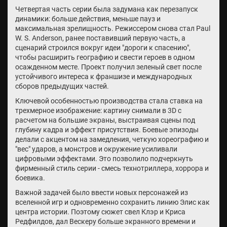
Четвертая часть серии была задумана как перезапуск
динамики: больше действия, меньше пауз и
максимальная зрелищность. Режиссером снова стал Paul
W. S. Anderson, ранее поставивший первую часть, а
сценарий строился вокруг идеи "дороги к спасению",
чтобы расширить географию и свести героев в одном
осажденном месте. Проект получил зеленый свет после
устойчивого интереса к франшизе и международных
сборов предыдущих частей.
Ключевой особенностью производства стала ставка на
трехмерное изображение: картину снимали в 3D с
расчетом на большие экраны, выстраивая сцены под
глубину кадра и эффект присутствия. Боевые эпизоды
делали с акцентом на замедления, четкую хореографию и
"вес" ударов, а монстров и окружение усиливали
цифровыми эффектами. Это позволило подчеркнуть
фирменный стиль серии - смесь технотриллера, хоррора и
боевика.
Важной задачей было ввести новых персонажей из
вселенной игр и одновременно сохранить линию Элис как
центра истории. Поэтому сюжет свел Клэр и Криса
Редфилдов, дал Вескеру больше экранного времени и