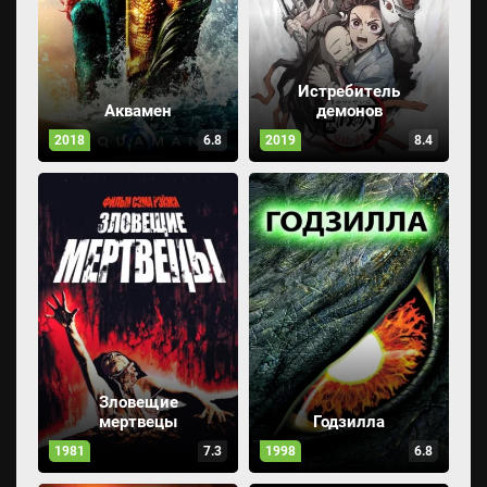
Истребитель
Аквамен
демонов
2018
6.8
2019
8.4
Зловещие
мертвецы
Годзилла
1981
7.3
1998
6.8