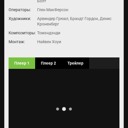
Болт
Операторы:
Глен МакФерсон
Художники:
Арвиндер Грюал, Брандт Гордон, Денис
Кроненберг
Композиторы:
Томэндэнди
Монтаж:
Найвен Хоуи
Плеер 1
Плеер 2
Трейлер