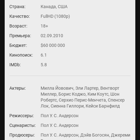
Страна:
Канада, США
Качество:
FullHD (1080p)
Возраст:
18+
Премьера:
02.09.2010
Бюджет:
$60 000 000
Кинопоиск:
6.1
IMDb:
5.8
Актеры:
Милла Йовович, Эли Лартер, Вентворт
Миллер, Борис Коджо, Ким Коутс, Шон
Робертс, Серхио Перис-Менчета, Спенсер
Лок, Сиенна Гиллори, Кейси Барнфилд
Режиссеры:
Пол У. С. Андерсон
Сценаристы:
Пол У. С. Андерсон
Продюсеры:
Пол У. С. Андерсон, Дэйв Богосян, Джереми