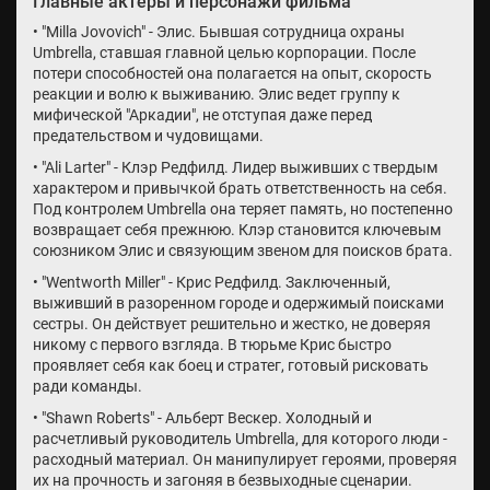
Главные актеры и персонажи фильма
• "Milla Jovovich" - Элис. Бывшая сотрудница охраны
Umbrella, ставшая главной целью корпорации. После
потери способностей она полагается на опыт, скорость
реакции и волю к выживанию. Элис ведет группу к
мифической "Аркадии", не отступая даже перед
предательством и чудовищами.
• "Ali Larter" - Клэр Редфилд. Лидер выживших с твердым
характером и привычкой брать ответственность на себя.
Под контролем Umbrella она теряет память, но постепенно
возвращает себя прежнюю. Клэр становится ключевым
союзником Элис и связующим звеном для поисков брата.
• "Wentworth Miller" - Крис Редфилд. Заключенный,
выживший в разоренном городе и одержимый поисками
сестры. Он действует решительно и жестко, не доверяя
никому с первого взгляда. В тюрьме Крис быстро
проявляет себя как боец и стратег, готовый рисковать
ради команды.
• "Shawn Roberts" - Альберт Вескер. Холодный и
расчетливый руководитель Umbrella, для которого люди -
расходный материал. Он манипулирует героями, проверяя
их на прочность и загоняя в безвыходные сценарии.