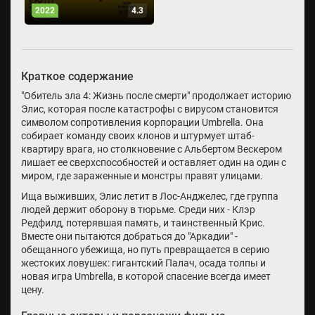
2022
4.3
Краткое содержание
"Обитель зла 4: Жизнь после смерти" продолжает историю
Элис, которая после катастрофы с вирусом становится
символом сопротивления корпорации Umbrella. Она
собирает команду своих клонов и штурмует штаб-
квартиру врага, но столкновение с Альбертом Вескером
лишает ее сверхспособностей и оставляет один на один с
миром, где зараженные и монстры правят улицами.
Ища выживших, Элис летит в Лос-Анджелес, где группа
людей держит оборону в тюрьме. Среди них - Клэр
Редфилд, потерявшая память, и таинственный Крис.
Вместе они пытаются добраться до "Аркадии" -
обещанного убежища, но путь превращается в серию
жестоких ловушек: гигантский Палач, осада толпы и
новая игра Umbrella, в которой спасение всегда имеет
цену.