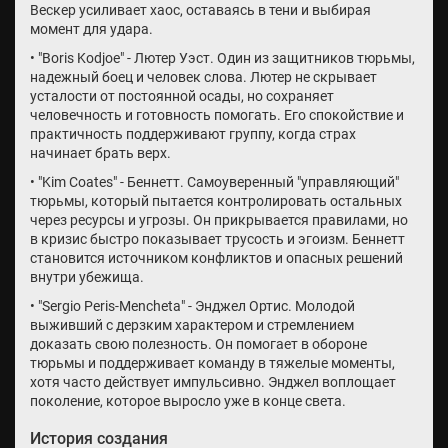
Вескер усиливает хаос, оставаясь в тени и выбирая
момент для удара.
• "Boris Kodjoe" - Лютер Уэст. Один из защитников тюрьмы,
надежный боец и человек слова. Лютер не скрывает
усталости от постоянной осады, но сохраняет
человечность и готовность помогать. Его спокойствие и
практичность поддерживают группу, когда страх
начинает брать верх.
• "Kim Coates" - Беннетт. Самоуверенный "управляющий"
тюрьмы, который пытается контролировать остальных
через ресурсы и угрозы. Он прикрывается правилами, но
в кризис быстро показывает трусость и эгоизм. Беннетт
становится источником конфликтов и опасных решений
внутри убежища.
• "Sergio Peris-Mencheta" - Энджел Ортис. Молодой
выживший с дерзким характером и стремлением
доказать свою полезность. Он помогает в обороне
тюрьмы и поддерживает команду в тяжелые моменты,
хотя часто действует импульсивно. Энджел воплощает
поколение, которое выросло уже в конце света.
История создания